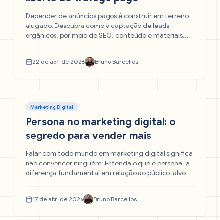
Depender de anúncios pagos é construir em terreno
alugado. Descubra como a captação de leads
orgânicos, por meio de SEO, conteúdo e materiais
ricos, transforma o seu site em um ativo que atrai
clientes qualificados todos os dias — sem pagar
22 de abr. de 2026
Bruno Barcellos
pedágio ao Google.
Marketing Digital
Persona no marketing digital: o
segredo para vender mais
Falar com todo mundo em marketing digital significa
não convencer ninguém. Entenda o que é persona, a
diferença fundamental em relação ao público-alvo e
como construir esse perfil passo a passo para atrair
leads qualificados, reduzir o CAC e criar uma
17 de abr. de 2026
Bruno Barcellos
estratégia de vendas previsível para a sua empresa.