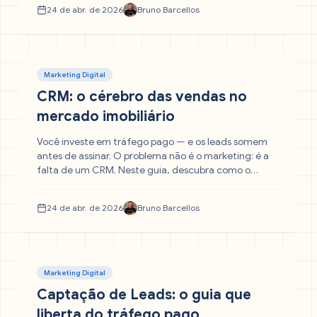
gerar lucro mensurável para o seu negócio.
24 de abr. de 2026
Bruno Barcellos
Marketing Digital
CRM: o cérebro das vendas no
mercado imobiliário
Você investe em tráfego pago — e os leads somem
antes de assinar. O problema não é o marketing: é a
falta de um CRM. Neste guia, descubra como o
sistema de Gestão de Relacionamento com o Cliente
elimina o vazamento de oportunidades, organiza o
24 de abr. de 2026
Bruno Barcellos
funil e transforma a sua imobiliária em uma máquina
de vendas previsível.
Marketing Digital
Captação de Leads: o guia que
liberta do tráfego pago