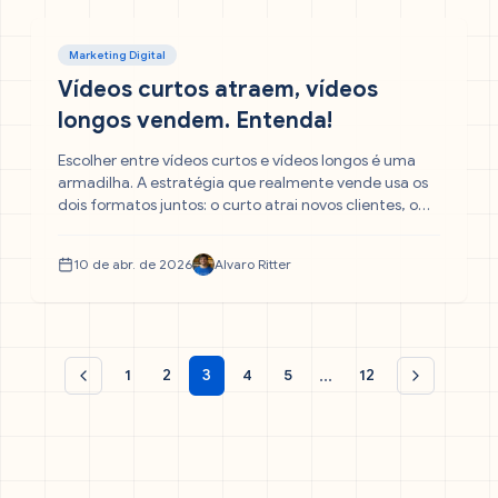
Marketing Digital
Vídeos curtos atraem, vídeos
longos vendem. Entenda!
Escolher entre vídeos curtos e vídeos longos é uma
armadilha. A estratégia que realmente vende usa os
dois formatos juntos: o curto atrai novos clientes, o
longo constrói a autoridade que fecha contratos.
Descubra como aplicar esse ecossistema na sua
10 de abr. de 2026
Alvaro Ritter
empresa.
...
1
2
3
4
5
12
Página anterior
Próxima pá