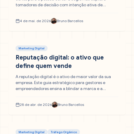
tomadores de decisão com intenção ativa de
compra. Meta Ads cria reconhecimento de marca
antes da pesquisa existir. Entenda qual canal gera
4 de mai. de 2026
Bruno Barcellos
mais leads B2B — e como combiná-los.
Marketing Digital
Reputação digital: o ativo que
define quem vende
A reputação digital é o ativo de maior valor da sua
empresa. Este guia estratégico para gestores e
empreendedores ensina a blindar a marca e a
impulsionar as vendas, focando em: construir
autoridade, gerenciar crises com inteligência e
28 de abr. de 2026
Bruno Barcellos
converter avaliações negativas em chances de
crescimento.
Marketing Digital
Tráfego Orgânico