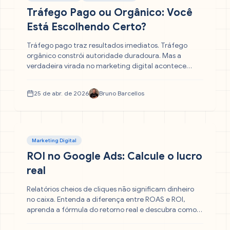
Tráfego Pago ou Orgânico: Você
Está Escolhendo Certo?
Tráfego pago traz resultados imediatos. Tráfego
orgânico constrói autoridade duradoura. Mas a
verdadeira virada no marketing digital acontece
quando você para de escolher entre os dois e começa
a usá-los juntos. Entenda como essa combinação
25 de abr. de 2026
Bruno Barcellos
reduz o CAC, eleva o ROI e transforma sua empresa
em uma máquina previsível de vendas.
Marketing Digital
ROI no Google Ads: Calcule o lucro
real
Relatórios cheios de cliques não significam dinheiro
no caixa. Entenda a diferença entre ROAS e ROI,
aprenda a fórmula do retorno real e descubra como
cada real investido no Google Ads pode — e deve —