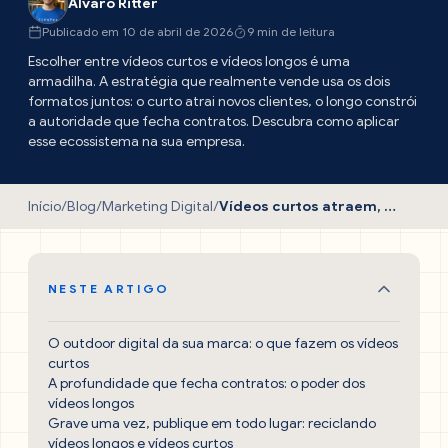
Alvaro Ritter
Publicado em 10 de abril de 2026
9 min de leitura
Escolher entre vídeos curtos e vídeos longos é uma
armadilha. A estratégia que realmente vende usa os dois
formatos juntos: o curto atrai novos clientes, o longo constrói
a autoridade que fecha contratos. Descubra como aplicar
esse ecossistema na sua empresa.
Início
/
Blog
/
Marketing Digital
/
Vídeos curtos atraem, vídeos longos vendem. Entenda!
NESTE ARTIGO
O outdoor digital da sua marca: o que fazem os vídeos
curtos
A profundidade que fecha contratos: o poder dos
vídeos longos
Grave uma vez, publique em todo lugar: reciclando
vídeos longos e vídeos curtos