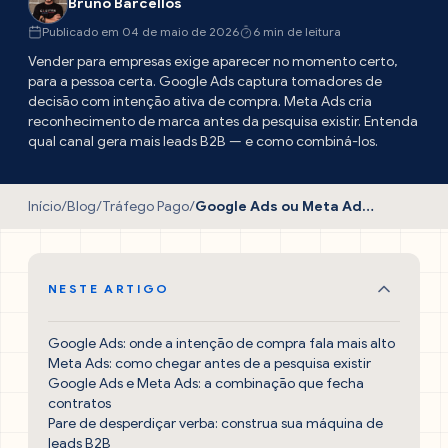
Bruno Barcellos
Publicado em 04 de maio de 2026
6 min de leitura
Vender para empresas exige aparecer no momento certo,
para a pessoa certa. Google Ads captura tomadores de
decisão com intenção ativa de compra. Meta Ads cria
reconhecimento de marca antes da pesquisa existir. Entenda
qual canal gera mais leads B2B — e como combiná-los.
Início
/
Blog
/
Tráfego Pago
/
Google Ads ou Meta Ads: qual gera mais leads B2B?
NESTE ARTIGO
Google Ads: onde a intenção de compra fala mais alto
Meta Ads: como chegar antes de a pesquisa existir
Google Ads e Meta Ads: a combinação que fecha
contratos
Pare de desperdiçar verba: construa sua máquina de
leads B2B