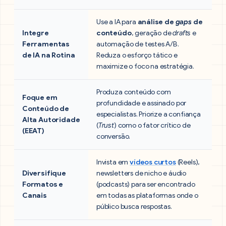
Use a IA para
análise de
gaps
de
Integre
conteúdo
, geração de
drafts
e
Ferramentas
automação de testes A/B.
de IA na Rotina
Reduza o esforço tático e
maximize o foco na estratégia.
Produza conteúdo com
Foque em
profundidade e assinado por
Conteúdo de
especialistas. Priorize a confiança
Alta Autoridade
(
Trust
) como o fator crítico de
(EEAT)
conversão.
Invista em
vídeos curtos
(Reels),
Diversifique
newsletters de nicho e áudio
Formatos e
(podcasts) para ser encontrado
Canais
em todas as plataformas onde o
público busca respostas.