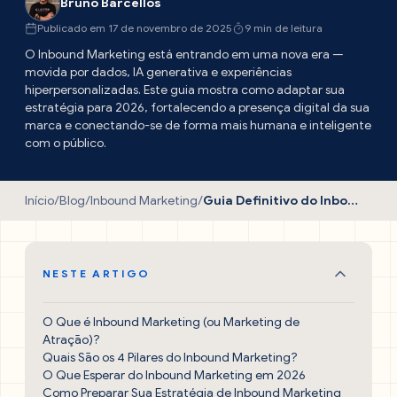
Bruno Barcellos
Publicado em 17 de novembro de 2025
9 min de leitura
O Inbound Marketing está entrando em uma nova era —
movida por dados, IA generativa e experiências
hiperpersonalizadas. Este guia mostra como adaptar sua
estratégia para 2026, fortalecendo a presença digital da sua
marca e conectando-se de forma mais humana e inteligente
com o público.
Início
/
Blog
/
Inbound Marketing
/
Guia Definitivo do Inbound Marketing para 2026
NESTE ARTIGO
O Que é Inbound Marketing (ou Marketing de
Atração)?
Quais São os 4 Pilares do Inbound Marketing?
O Que Esperar do Inbound Marketing em 2026
Como Preparar Sua Estratégia de Inbound Marketing