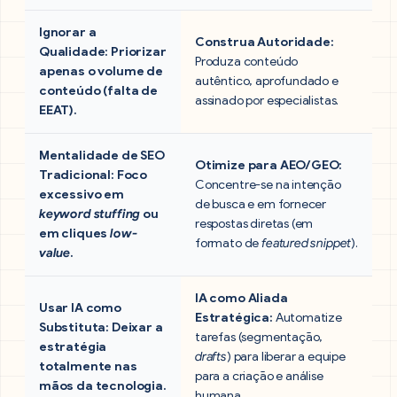
Ignorar a
Construa Autoridade:
Qualidade:
Priorizar
Produza conteúdo
apenas o volume de
autêntico, aprofundado e
conteúdo (falta de
assinado por especialistas.
EEAT).
Mentalidade de SEO
Otimize para AEO/GEO:
Tradicional:
Foco
Concentre-se na intenção
excessivo em
de busca e em fornecer
keyword stuffing
ou
respostas diretas (em
em cliques
low-
formato de
featured snippet
).
value
.
IA como Aliada
Usar IA como
Estratégica:
Automatize
Substituta:
Deixar a
tarefas (segmentação,
estratégia
drafts
) para liberar a equipe
totalmente nas
para a criação e análise
mãos da tecnologia.
humana.