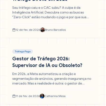
Seu tráfego caiu e o CAC subiu? A culpa é da
Inteligência Artificial. Descubra como as buscas
"Zero-Click" estão mudando o jogo e por que sua
marca precisa parar de depender do Google e
começar a construir canais proprietários agora
12 de fev. de 2026
Bruno Barcellos
mesmo.
Tráfego Pago
Gestor de Tráfego 2026:
Supervisor de IA ou Obsoleto?
Em 2026, a Meta automatizou a criação e
segmentação de anúncios, gerando insegurança no
mercado. Mas a realidade é outra: o gestor de
tráfego foi promovido a supervisor de inteligência.
Entenda como a automação total transformou a
11 de fev. de 2026
Catharina Mesa
profissão e por que seu salário depende agora da sua
capacidade analítica, não operacional.