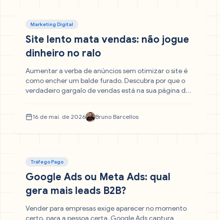
Marketing Digital
Site lento mata vendas: não jogue
dinheiro no ralo
Aumentar a verba de anúncios sem otimizar o site é
como encher um balde furado. Descubra por que o
verdadeiro gargalo de vendas está na sua página de
destino — e como pequenos ajustes de CRO
transformam visitantes em clientes sem gastar um
16 de mai. de 2026
Bruno Barcellos
centavo a mais em tráfego pago.
Tráfego Pago
Google Ads ou Meta Ads: qual
gera mais leads B2B?
Vender para empresas exige aparecer no momento
certo, para a pessoa certa. Google Ads captura