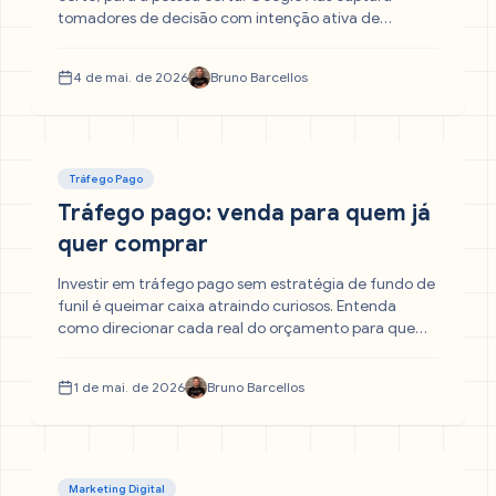
tomadores de decisão com intenção ativa de
compra. Meta Ads cria reconhecimento de marca
antes da pesquisa existir. Entenda qual canal gera
4 de mai. de 2026
Bruno Barcellos
mais leads B2B — e como combiná-los.
Tráfego Pago
Tráfego pago: venda para quem já
quer comprar
Investir em tráfego pago sem estratégia de fundo de
funil é queimar caixa atraindo curiosos. Entenda
como direcionar cada real do orçamento para quem
já está pronto para comprar, usando campanha
publicitária, remarketing e palavras-chave de alta
1 de mai. de 2026
Bruno Barcellos
intenção comercial.
Marketing Digital