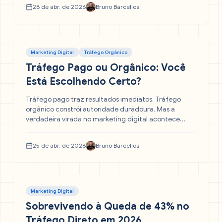
configurada. Entenda os três erros que desperdiçam
28 de abr. de 2026
Bruno Barcellos
seu orçamento e como corrigi-los.
Marketing Digital
Tráfego Orgânico
Tráfego Pago ou Orgânico: Você
Está Escolhendo Certo?
Tráfego pago traz resultados imediatos. Tráfego
orgânico constrói autoridade duradoura. Mas a
verdadeira virada no marketing digital acontece
quando você para de escolher entre os dois e começa
a usá-los juntos. Entenda como essa combinação
25 de abr. de 2026
Bruno Barcellos
reduz o CAC, eleva o ROI e transforma sua empresa
em uma máquina previsível de vendas.
Marketing Digital
Sobrevivendo à Queda de 43% no
Tráfego Direto em 2026