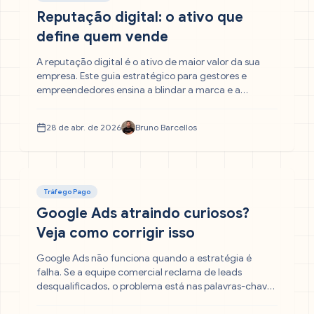
Reputação digital: o ativo que
define quem vende
A reputação digital é o ativo de maior valor da sua
empresa. Este guia estratégico para gestores e
empreendedores ensina a blindar a marca e a
impulsionar as vendas, focando em: construir
autoridade, gerenciar crises com inteligência e
28 de abr. de 2026
Bruno Barcellos
converter avaliações negativas em chances de
crescimento.
Tráfego Pago
Google Ads atraindo curiosos?
Veja como corrigir isso
Google Ads não funciona quando a estratégia é
falha. Se a equipe comercial reclama de leads
desqualificados, o problema está nas palavras-chave,
na landing page ou na tag de conversão mal