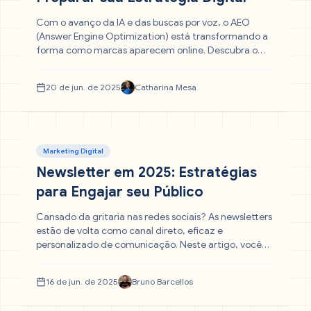
Com o avanço da IA e das buscas por voz, o AEO
(Answer Engine Optimization) está transformando a
forma como marcas aparecem online. Descubra o
que é AEO, como ele se diferencia do SEO e por que
sua empresa precisa se adaptar agora.
20 de jun. de 2025
Catharina Mesa
Marketing Digital
Newsletter em 2025: Estratégias
para Engajar seu Público
Cansado da gritaria nas redes sociais? As newsletters
estão de volta como canal direto, eficaz e
personalizado de comunicação. Neste artigo, você
vai entender o que é newsletter, por que ela voltou a
ser tendência e como aplicar essa estratégia para
16 de jun. de 2025
Bruno Barcellos
fortalecer o relacionamento com seu público e gerar
engajamento real.