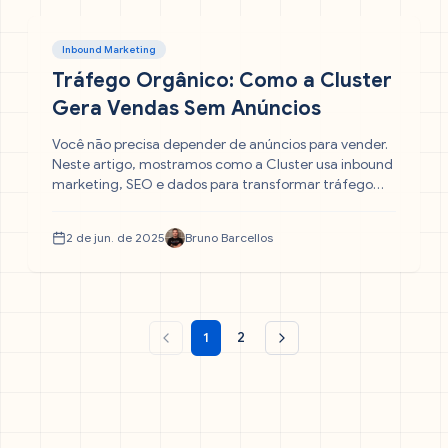
Inbound Marketing
Tráfego Orgânico: Como a Cluster
Gera Vendas Sem Anúncios
Você não precisa depender de anúncios para vender.
Neste artigo, mostramos como a Cluster usa inbound
marketing, SEO e dados para transformar tráfego
orgânico em um motor previsível de vendas.
Descubra o processo, as métricas e os pilares que
2 de jun. de 2025
Bruno Barcellos
sustentam essa estratégia eficiente e escalável.
1
2
Página anterior
Próxima página