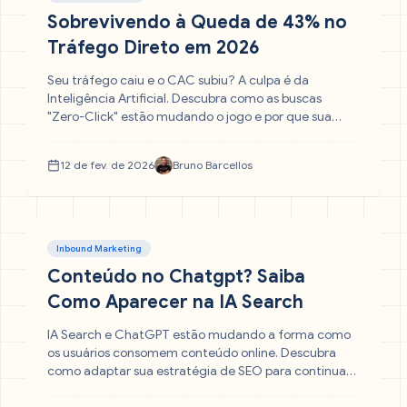
Sobrevivendo à Queda de 43% no
Tráfego Direto em 2026
Seu tráfego caiu e o CAC subiu? A culpa é da
Inteligência Artificial. Descubra como as buscas
"Zero-Click" estão mudando o jogo e por que sua
marca precisa parar de depender do Google e
começar a construir canais proprietários agora
12 de fev. de 2026
Bruno Barcellos
mesmo.
Inbound Marketing
Conteúdo no Chatgpt? Saiba
Como Aparecer na IA Search
IA Search e ChatGPT estão mudando a forma como
os usuários consomem conteúdo online. Descubra
como adaptar sua estratégia de SEO para continuar
sendo encontrado — e referenciado — nos novos