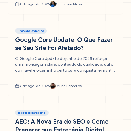
mecanismos de busca baseados em inteligência
4 de ago. de 2025
Catharina Mesa
artificial.
Tráfego Orgânico
Google Core Update: O Que Fazer
se Seu Site Foi Afetado?
O Google Core Update de junho de 2025 reforça
uma mensagem clara: conteúdo de qualidade, útil e
confiável é o caminho certo para conquistar e manter
boas posições no buscador. Saiba mais sobre a última
atualização nesse artigo.
4 de ago. de 2025
Bruno Barcellos
Inbound Marketing
AEO: A Nova Era do SEO e Como
Preparar sua Estratégia Digital