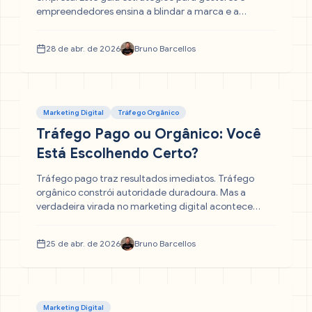
empreendedores ensina a blindar a marca e a
impulsionar as vendas, focando em: construir
autoridade, gerenciar crises com inteligência e
28 de abr. de 2026
Bruno Barcellos
converter avaliações negativas em chances de
crescimento.
Marketing Digital
Tráfego Orgânico
Tráfego Pago ou Orgânico: Você
Está Escolhendo Certo?
Tráfego pago traz resultados imediatos. Tráfego
orgânico constrói autoridade duradoura. Mas a
verdadeira virada no marketing digital acontece
quando você para de escolher entre os dois e começa
a usá-los juntos. Entenda como essa combinação
25 de abr. de 2026
Bruno Barcellos
reduz o CAC, eleva o ROI e transforma sua empresa
em uma máquina previsível de vendas.
Marketing Digital