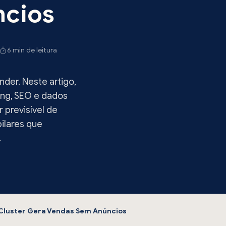
ncios
6 min de leitura
der. Neste artigo,
ng, SEO e dados
 previsível de
ilares que
.
Cluster Gera Vendas Sem Anúncios