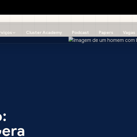
rviços
Cluster Academy
Podcast
Papers
Vagas
:
Gera