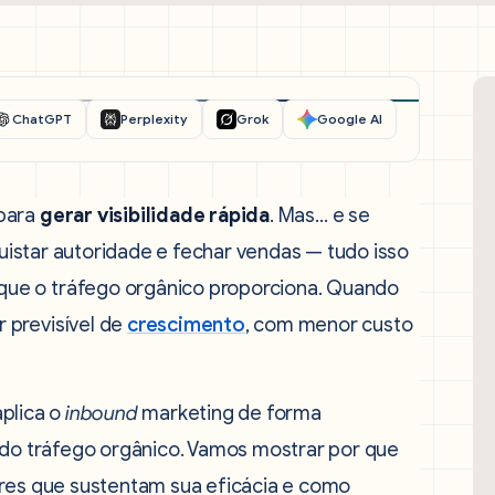
ChatGPT
Perplexity
Grok
Google AI
 para
gerar visibilidade rápida
. Mas… e se
nquistar autoridade e fechar vendas — tudo isso
 que o tráfego orgânico proporciona. Quando
 previsível de
crescimento
, com menor custo
plica o
inbound
marketing de forma
o do tráfego orgânico. Vamos mostrar por que
ares que sustentam sua eficácia e como