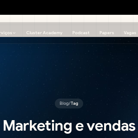
rviços
Cluster Academy
Podcast
Papers
Vagas
Blog
/
Tag
Marketing e vendas