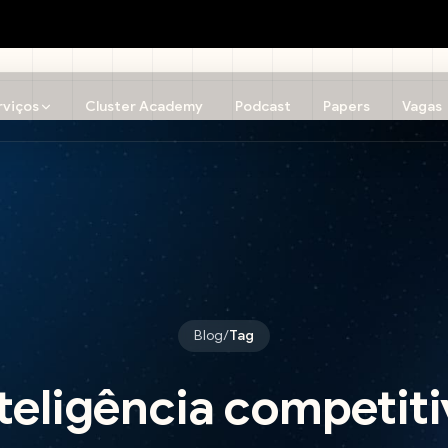
rviços
Cluster Academy
Podcast
Papers
Vagas
Blog
/
Tag
teligência competit