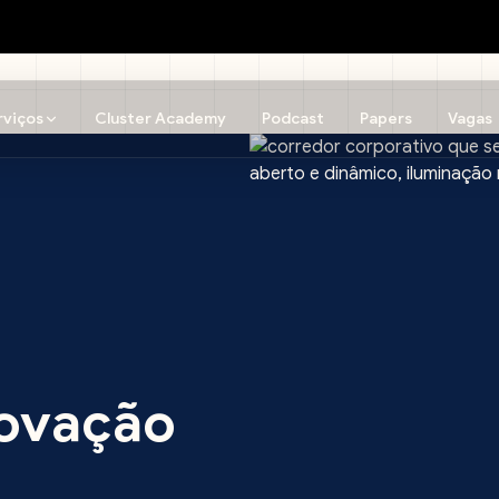
rviços
Cluster Academy
Podcast
Papers
Vagas
ovação