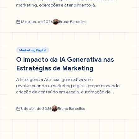
marketing, operações e atendimento já.
12 de jun. de 2026
Bruno Barcellos
Marketing Digital
O Impacto da IA Generativa nas
Estratégias de Marketing
A Inteligência Artificial generativa vem
revolucionando o marketing digital, proporcionando
criação de conteúdo em escala, automação de
campanhas e personalização de experiências. Neste
artigo, exploramos as principais ferramentas,
8 de abr. de 2025
Bruno Barcellos
benefícios e desafios dessa tecnologia, além de como
integrá-la com eficácia em suas estratégias.