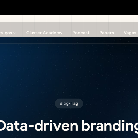
rviços
Cluster Academy
Podcast
Papers
Vagas
Blog
/
Tag
Data-driven brandin