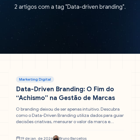
2 artigos com a tag "Data-driven branding".
Marketing Digital
Data-Driven Branding: O Fim do
“Achismo” na Gestão de Marcas
O branding deixou de ser apenas intuitivo. Descubra
como o Data-Driven Branding utiliza dados para guiar
decisões criativas, mensurar o valor da marca e
garantir ROI, unindo a precisão dos números à arte da
construção de marca.
19 de jan. de 2026
Bruno Barcellos