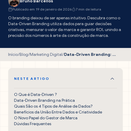
Bruno Barcellos
Publicado em 19 de janeiro de 2026
7 min de leitura
O branding deixou de ser apenas intuitivo. Descubra como o
Data-Driven Branding utiliza dados para guiar decisões
criativas, mensurar o valor da marca e garantir ROI, unindo a
precisão dos números à arte da construção de marca.
Início
/
Blog
/
Marketing Digital
/
Data-Driven Branding: O Fim do “Achismo” na Gestão de Marcas
NESTE ARTIGO
O Que é Data-Driven ?
Data-Driven Branding na Prática
Quais São os 4 Tipos de Análise de Dados?
Benefícios da União Entre Dados e Criatividade
O Novo Papel do Gestor de Marca
Dúvidas Frequentes