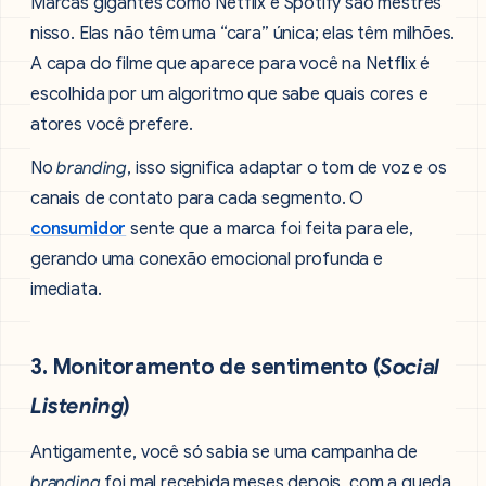
Marcas gigantes como Netflix e Spotify são mestres
nisso. Elas não têm uma “cara” única; elas têm milhões.
A capa do filme que aparece para você na Netflix é
escolhida por um algoritmo que sabe quais cores e
atores você prefere.
No
branding
, isso significa adaptar o tom de voz e os
canais de contato para cada segmento. O
consumidor
sente que a marca foi feita para ele,
gerando uma conexão emocional profunda e
imediata.
3. Monitoramento de sentimento (
Social
Listening
)
Antigamente, você só sabia se uma campanha de
branding
foi mal recebida meses depois, com a queda