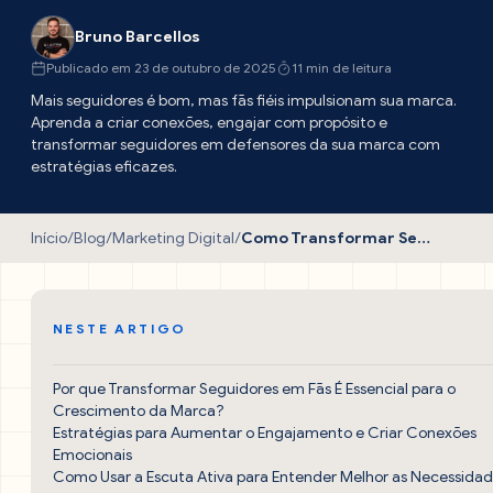
Bruno Barcellos
Publicado em 23 de outubro de 2025
11 min de leitura
Mais seguidores é bom, mas fãs fiéis impulsionam sua marca.
Aprenda a criar conexões, engajar com propósito e
transformar seguidores em defensores da sua marca com
estratégias eficazes.
Início
/
Blog
/
Marketing Digital
/
Como Transformar Seguidores em Fãs: Estratégias que Funcionam
NESTE ARTIGO
Por que Transformar Seguidores em Fãs É Essencial para o
Crescimento da Marca?
Estratégias para Aumentar o Engajamento e Criar Conexões
Emocionais
Como Usar a Escuta Ativa para Entender Melhor as Necessida