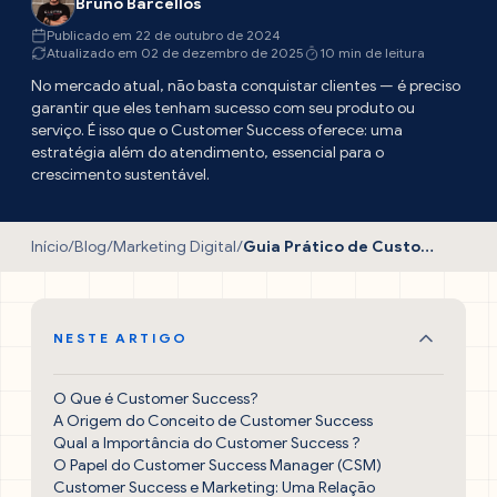
Bruno Barcellos
Publicado em 22 de outubro de 2024
Atualizado em 02 de dezembro de 2025
10 min de leitura
No mercado atual, não basta conquistar clientes — é preciso
garantir que eles tenham sucesso com seu produto ou
serviço. É isso que o Customer Success oferece: uma
estratégia além do atendimento, essencial para o
crescimento sustentável.
Início
/
Blog
/
Marketing Digital
/
Guia Prático de Customer Success: Fidelize seus Clientes
NESTE ARTIGO
O Que é Customer Success?
A Origem do Conceito de Customer Success
Qual a Importância do Customer Success ?
O Papel do Customer Success Manager (CSM)
Customer Success e Marketing: Uma Relação