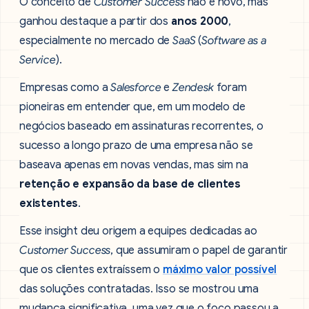
O conceito de
Customer Success
não é novo, mas
ganhou destaque a partir dos
anos 2000
,
especialmente no mercado de
SaaS
(
Software as a
Service
).
Empresas como a
Salesforce
e
Zendesk
foram
pioneiras em entender que, em um modelo de
negócios baseado em assinaturas recorrentes, o
sucesso a longo prazo de uma empresa não se
baseava apenas em novas vendas, mas sim na
retenção e expansão da base de clientes
existentes
.
Esse insight deu origem a equipes dedicadas ao
Customer Success
, que assumiram o papel de garantir
que os clientes extraíssem o
máximo valor possível
das soluções contratadas. Isso se mostrou uma
mudança significativa, uma vez que o foco passou a