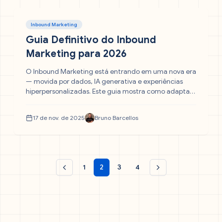
Inbound Marketing
Guia Definitivo do Inbound
Marketing para 2026
O Inbound Marketing está entrando em uma nova era
— movida por dados, IA generativa e experiências
hiperpersonalizadas. Este guia mostra como adaptar
sua estratégia para 2026, fortalecendo a presença
digital da sua marca e conectando-se de forma mais
17 de nov. de 2025
Bruno Barcellos
humana e inteligente com o público.
1
2
3
4
Página anterior
Próxima página