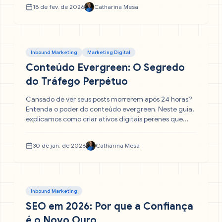
ChatGPT, Gemini e outros chatbots, garantindo a
18 de fev. de 2026
Catharina Mesa
visibilidade da sua marca
Inbound Marketing
Marketing Digital
Conteúdo Evergreen: O Segredo
do Tráfego Perpétuo
Cansado de ver seus posts morrerem após 24 horas?
Entenda o poder do conteúdo evergreen. Neste guia,
explicamos como criar ativos digitais perenes que
garantem tráfego orgânico contínuo, aumentam sua
autoridade e são o melhor investimento de longo
30 de jan. de 2026
Catharina Mesa
prazo no Inbound Marketing.
Inbound Marketing
SEO em 2026: Por que a Confiança
é o Novo Ouro