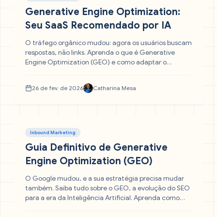
Generative Engine Optimization:
Seu SaaS Recomendado por IA
O tráfego orgânico mudou: agora os usuários buscam
respostas, não links. Aprenda o que é Generative
Engine Optimization (GEO) e como adaptar o
conteúdo da sua Startup SaaS para ser recomendado
pelo ChatGPT, Gemini e Perplexity. Garanta sua
26 de fev. de 2026
Catharina Mesa
autoridade na era da Inteligência Artificial.
Inbound Marketing
Guia Definitivo de Generative
Engine Optimization (GEO)
O Google mudou, e a sua estratégia precisa mudar
também. Saiba tudo sobre o GEO, a evolução do SEO
para a era da Inteligência Artificial. Aprenda como
otimizar seu conteúdo para ser recomendado pelo