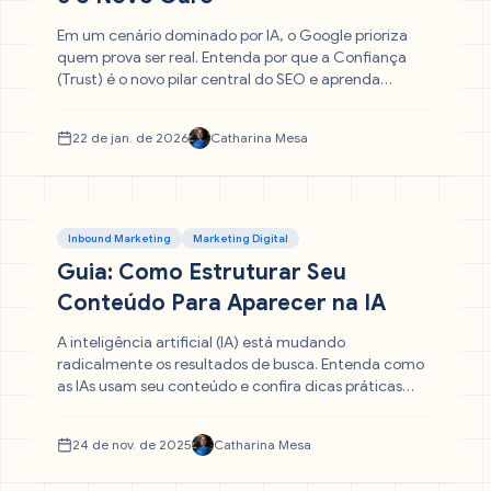
Em um cenário dominado por IA, o Google prioriza
quem prova ser real. Entenda por que a Confiança
(Trust) é o novo pilar central do SEO e aprenda
estratégias práticas de E-E-A-T para recuperar
posicionamento e blindar seu tráfego orgânico
22 de jan. de 2026
Catharina Mesa
contra atualizações futuras.
Inbound Marketing
Marketing Digital
Guia: Como Estruturar Seu
Conteúdo Para Aparecer na IA
A inteligência artificial (IA) está mudando
radicalmente os resultados de busca. Entenda como
as IAs usam seu conteúdo e confira dicas práticas
para otimizar a estrutura do seu texto e garantir que
sua marca seja a fonte primária das respostas
24 de nov. de 2025
Catharina Mesa
generativas.