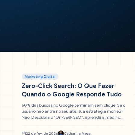
Marketing Digital
Zero-Click Search: O Que Fazer
Quando o Google Responde Tudo
60% das buscas no Google terminam sem clique. Se o
usuário não entra no seu site, sua estratégia morreu?
Não. Descubra o "On-SERP SEO", aprenda a medir o
sucesso além do tráfego e veja como transformar sua
marca na fonte da verdade que a IA cita.
22 de fev. de 2026
Catharina Mesa