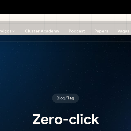
rviços
Cluster Academy
Podcast
Papers
Vagas
Blog
/
Tag
Zero-click