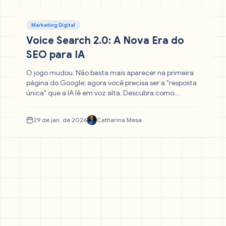
Marketing Digital
Voice Search 2.0: A Nova Era do
SEO para IA
O jogo mudou. Não basta mais aparecer na primeira
página do Google; agora você precisa ser a "resposta
única" que a IA lê em voz alta. Descubra como
adaptar seu SEO para a era dos assistentes
generativos, usar dados estruturados e evitar que sua
29 de jan. de 2026
Catharina Mesa
marca seja ignorada pelo ChatGPT e pela Alexa.