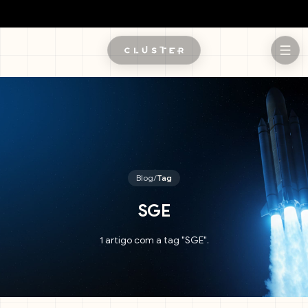
Pular para o conteúdo principal
Blog
/
Tag
SGE
1 artigo com a tag "SGE".