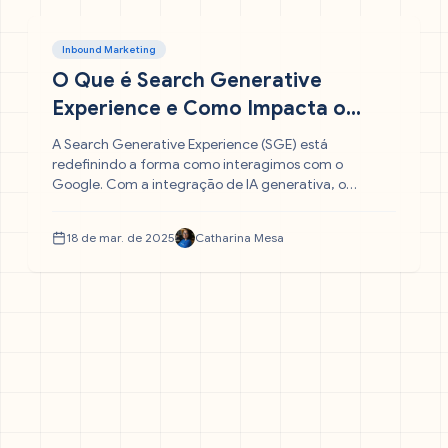
Inbound Marketing
O Que é Search Generative
Experience e Como Impacta o
SEO?
A Search Generative Experience (SGE) está
redefinindo a forma como interagimos com o
Google. Com a integração de IA generativa, o
mecanismo de busca agora entrega respostas diretas
e contextuais, reduzindo a necessidade de cliques
18 de mar. de 2025
Catharina Mesa
em sites. Mas como essa mudança impacta o SEO e o
tráfego orgânico?