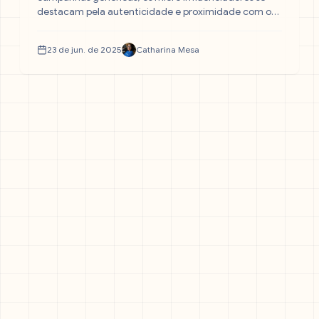
destacam pela autenticidade e proximidade com o
público. Neste artigo, você vai entender por que eles
são elementos estratégicos no marketing de nicho e
23 de jun. de 2025
Catharina Mesa
como gerar mais conversão com menos
investimento.