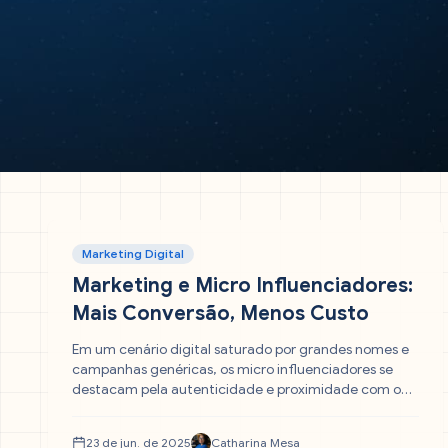
Marketing Digital
Marketing e Micro Influenciadores:
Mais Conversão, Menos Custo
Em um cenário digital saturado por grandes nomes e
campanhas genéricas, os micro influenciadores se
destacam pela autenticidade e proximidade com o
público. Neste artigo, você vai entender por que eles
são elementos estratégicos no marketing de nicho e
23 de jun. de 2025
Catharina Mesa