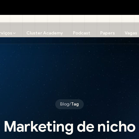
rviços
Cluster Academy
Podcast
Papers
Vagas
Blog
/
Tag
Marketing de nicho