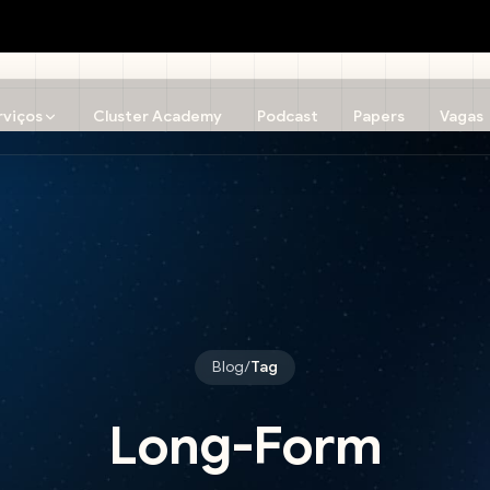
rviços
Cluster Academy
Podcast
Papers
Vagas
Blog
/
Tag
Long-Form