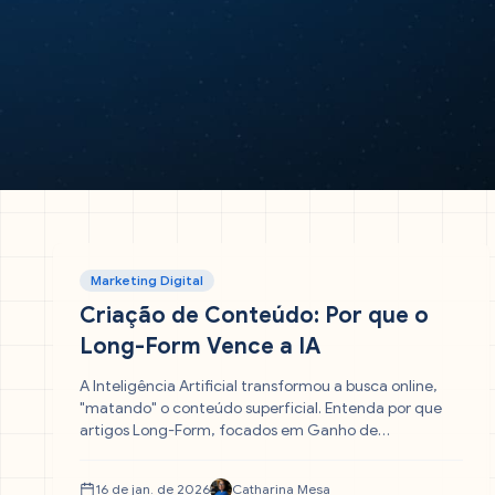
Marketing Digital
Criação de Conteúdo: Por que o
Long-Form Vence a IA
A Inteligência Artificial transformou a busca online,
"matando" o conteúdo superficial. Entenda por que
artigos Long-Form, focados em Ganho de
Informação e experiência humana, são a única
estratégia viável para manter a relevância e o tráfego
16 de jan. de 2026
Catharina Mesa