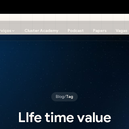
rviços
Cluster Academy
Podcast
Papers
Vagas
Blog
/
Tag
LIfe time value