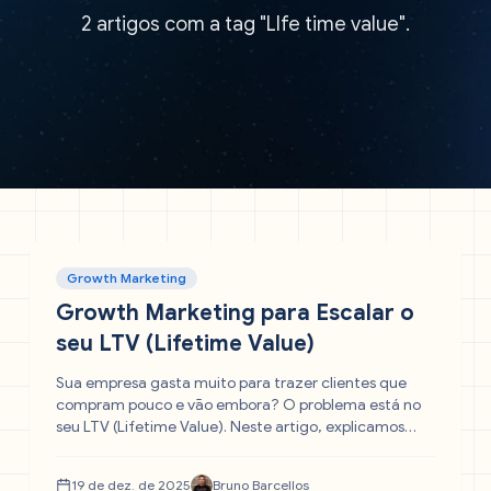
2 artigos com a tag "LIfe time value".
Growth Marketing
Growth Marketing para Escalar o
seu LTV (Lifetime Value)
Sua empresa gasta muito para trazer clientes que
compram pouco e vão embora? O problema está no
seu LTV (Lifetime Value). Neste artigo, explicamos
como aplicar o growth marketing não apenas para
vender, mas para reter e rentabilizar a base atual.
19 de dez. de 2025
Bruno Barcellos