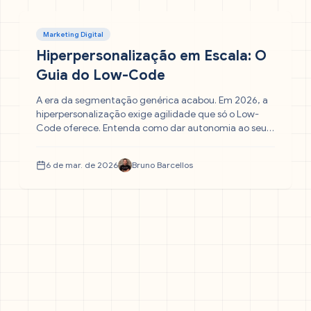
Marketing Digital
Hiperpersonalização em Escala: O
Guia do Low-Code
A era da segmentação genérica acabou. Em 2026, a
hiperpersonalização exige agilidade que só o Low-
Code oferece. Entenda como dar autonomia ao seu
time de marketing para criar jornadas dinâmicas,
usar dados em tempo real e eliminar a fila de espera
6 de mar. de 2026
Bruno Barcellos
da TI para sempre.