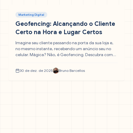
Marketing Digital
Geofencing: Alcançando o Cliente
Certo na Hora e Lugar Certos
Imagine seu cliente passando na porta da sua loja e,
no mesmo instante, recebendo um anúncio seu no
celular. Mágica? Não, é Geofencing. Descubra como
criar "cercas virtuais" para capturar leads no
momento exato da decisão de compra e pare de
30 de dez. de 2025
Bruno Barcellos
desperdiçar verba de mídia com quem está longe do
seu raio de atuação.