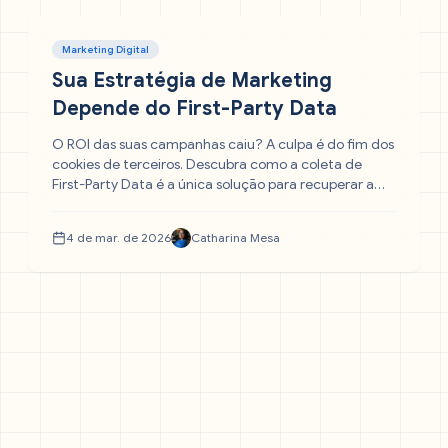
Marketing Digital
Sua Estratégia de Marketing
Depende do First-Party Data
O ROI das suas campanhas caiu? A culpa é do fim dos
cookies de terceiros. Descubra como a coleta de
First-Party Data é a única solução para recuperar a
performance dos anúncios. Entenda o que é CDP, API
de Conversões e como parar de "alugar audiência"
4 de mar. de 2026
Catharina Mesa
para construir a sua própria.