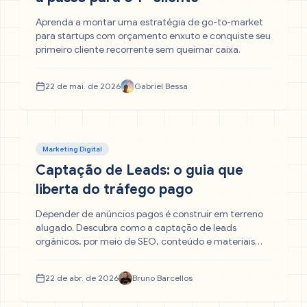
Aprenda a montar uma estratégia de go-to-market
para startups com orçamento enxuto e conquiste seu
primeiro cliente recorrente sem queimar caixa.
22 de mai. de 2026
Gabriel Bessa
Marketing Digital
Captação de Leads: o guia que
liberta do tráfego pago
Depender de anúncios pagos é construir em terreno
alugado. Descubra como a captação de leads
orgânicos, por meio de SEO, conteúdo e materiais
ricos, transforma o seu site em um ativo que atrai
clientes qualificados todos os dias — sem pagar
22 de abr. de 2026
Bruno Barcellos
pedágio ao Google.