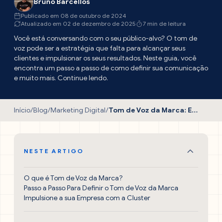
Bruno Barcellos
Publicado em 08 de outubro de 2024
Atualizado em 02 de dezembro de 2025
7 min de leitura
Você está conversando com o seu público-alvo? O tom de
voz pode ser a estratégia que falta para alcançar seus
clientes e impulsionar os seus resultados. Neste guia, você
encontra um passo a passo de como definir sua comunicação
e muito mais. Continue lendo.
Início
/
Blog
/
Marketing Digital
/
Tom de Voz da Marca: Entenda a Importância de Definir o Seu
NESTE ARTIGO
O que é Tom de Voz da Marca?
Passo a Passo Para Definir o Tom de Voz da Marca
Impulsione a sua Empresa com a Cluster