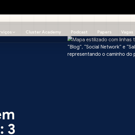
rviços
Cluster Academy
Podcast
Papers
Vagas
 em
: 3