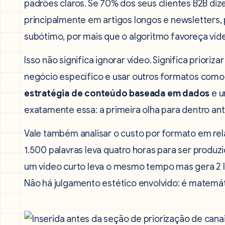
padrões claros. Se 70% dos seus clientes B2B 
principalmente em artigos longos e newsletters, 
subótimo, por mais que o algoritmo favoreça víd
Isso não significa ignorar vídeo. Significa priori
negócio específico e usar outros formatos com
estratégia de conteúdo baseada em dados
e u
exatamente essa: a primeira olha para dentro an
Vale também analisar o custo por formato em rel
1.500 palavras leva quatro horas para ser produzi
um vídeo curto leva o mesmo tempo mas gera 2 l
Não há julgamento estético envolvido: é matemát