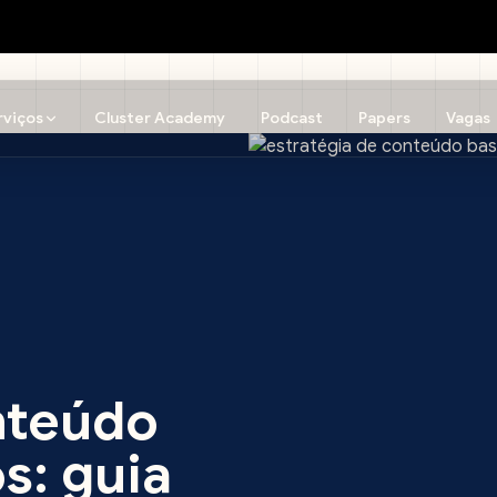
rviços
Cluster Academy
Podcast
Papers
Vagas
nteúdo
s: guia