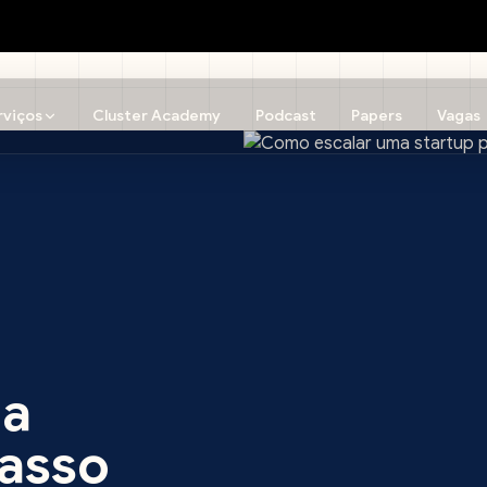
rviços
Cluster Academy
Podcast
Papers
Vagas
ma
passo