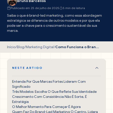
Bruno Barcellos
Publicado em 25 de julho de 2025
5 min de leitura
Saiba o que é brand-led marketing, como essa abordagem
estratégica se diferencia de outros modelos e por que ela
pode ser a chave para o crescimento sustentável da sua
marca.
Início
/
Blog
/
Marketing Digital
/
Como Funciona o Brand-Led Marketing na Prática
NESTE ARTIGO
Entenda Por Que Marcas Fortes Lideram Com
Significado
Três Modelos: Escolha O Que Reflete Sua Identidade
Crescimento Com Consistência Não É Sorte, É
Estratégia
O Melhor Momento Para Começar É Agora
Quem Faz Do Brand-Led Marketing O Centro, Lidera