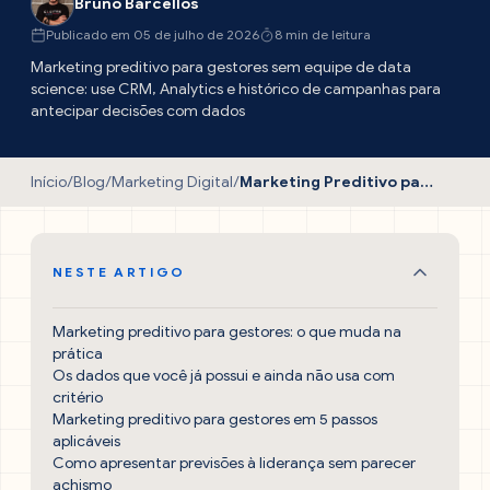
Bruno Barcellos
Publicado em 05 de julho de 2026
8 min de leitura
Marketing preditivo para gestores sem equipe de data
science: use CRM, Analytics e histórico de campanhas para
antecipar decisões com dados
Início
/
Blog
/
Marketing Digital
/
Marketing Preditivo para Gestores: Guia Prático
NESTE ARTIGO
Marketing preditivo para gestores: o que muda na
prática
Os dados que você já possui e ainda não usa com
critério
Marketing preditivo para gestores em 5 passos
aplicáveis
Como apresentar previsões à liderança sem parecer
achismo