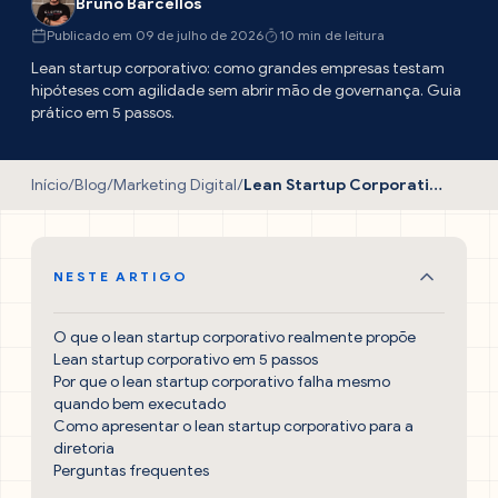
Bruno Barcellos
Publicado em 09 de julho de 2026
10 min de leitura
Lean startup corporativo: como grandes empresas testam
hipóteses com agilidade sem abrir mão de governança. Guia
prático em 5 passos.
Início
/
Blog
/
Marketing Digital
/
Lean Startup Corporativo: Guia Essencial e Prático
NESTE ARTIGO
O que o lean startup corporativo realmente propõe
Lean startup corporativo em 5 passos
Por que o lean startup corporativo falha mesmo
quando bem executado
Como apresentar o lean startup corporativo para a
diretoria
Perguntas frequentes