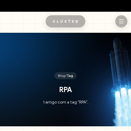
Pular para o conteúdo principal
Blog
/
Tag
RPA
1 artigo com a tag "RPA".